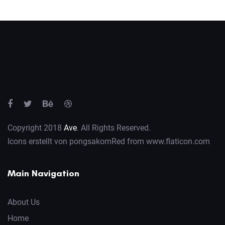
Copyright 2018
Ave
. All Rights Reserved.
Icons erstellt von
pongsakornRed
from
www.flaticon.com
Main Navigation
About Us
Home