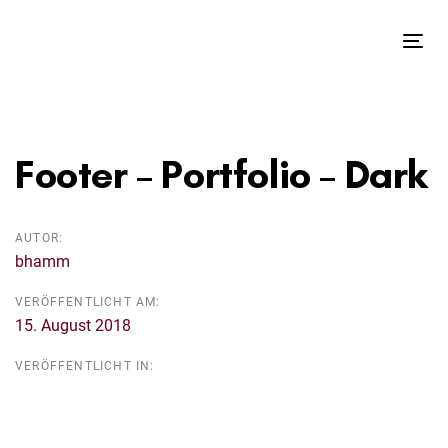
Links
Zur
überspringen
primären
Tog
Navigation
nav
springen
Beitragsnavigation
Zum
Inhalt
Footer – Portfolio – Dark
springen
AUTOR:
bhamm
VERÖFFENTLICHT AM:
15. August 2018
VERÖFFENTLICHT IN: