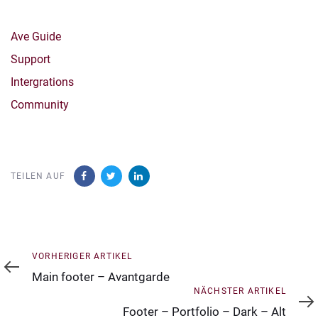
Ave Guide
Support
Intergrations
Community
TEILEN AUF
Vorheriger
VORHERIGER ARTIKEL
Artikel
Main footer – Avantgarde
Nächster
NÄCHSTER ARTIKEL
Artikel
Footer – Portfolio – Dark – Alt