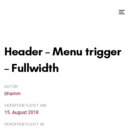
Links
Zur
überspringen
primären
Tog
Navigation
nav
springen
Beitragsnavigation
Zum
Inhalt
Header – Menu trigger
springen
– Fullwidth
AUTOR:
bhamm
VERÖFFENTLICHT AM:
15. August 2018
VERÖFFENTLICHT IN: