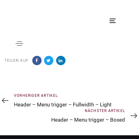
Toggle
navigation
TEILEN AUF
Vorheriger
VORHERIGER ARTIKEL
Artikel
Header – Menu trigger – Fullwidth – Light
Nächster
NÄCHSTER ARTIKEL
Artikel
Header – Menu trigger – Boxed