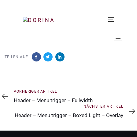
Toggle
navigation
TEILEN AUF
Vorheriger
VORHERIGER ARTIKEL
Artikel
Header – Menu trigger – Fullwidth
Nächster
NÄCHSTER ARTIKEL
Artikel
Header – Menu trigger – Boxed Light – Overlay