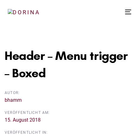
Links
Zur
überspringen
primären
Tog
Navigation
nav
springen
Beitragsnavigation
Zum
Inhalt
Header – Menu trigger
springen
– Boxed
AUTOR:
bhamm
VERÖFFENTLICHT AM:
15. August 2018
VERÖFFENTLICHT IN: